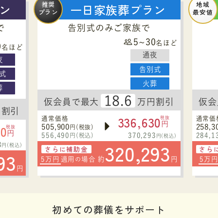
推奨
地域
ン
一日家族葬プラン
プラン
最安値
で
告別式のみご家族で
5~30
名ほど
0
名ほど
通夜
夜
告別式
式
火葬
葬
18.6
仮会員で最大
万円割引
仮会
円割引
336,630
通常価格
税抜
通常価
円
30
505,900
258,3
円(税抜)
税抜
円
556,490
370,293
284,1
円(税込)
円(税込)
320,293
3
円(税込)
さらに補助金
さら
93
5万円
適用
場合 約
円
5万
の
円
初めての葬儀をサポート