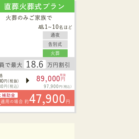
直葬火葬式プラン
火葬のみご家族で
1~10
名ほど
通夜
告別式
火葬
18.6
員で最大
万円割引
89,000
格
税抜
円
00
円(税抜)
30
97,900
円(税込)
円(税込)
47,900
に補助金
円
適用
場合 約
円
の