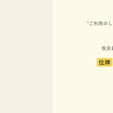
"ご利用の
仮会
位牌