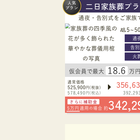
人気
二日家族葬プラ
プラン
通夜・告別式をご家族
5~5
通
告別
火
18.6
仮会員で最大
万
356,6
通常価格
525,900
円(税抜)
578,490
392,29
円(税込)
342,2
さらに補助金
5万円
適用
場合 約
の