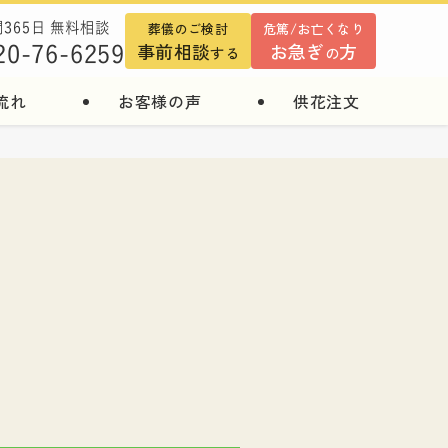
葬儀のご検討
危篤/お亡くなり
間365日 無料相談
事前相談
お急ぎ
方
20-76-6259
する
の
流れ
お客様の声
供花注文