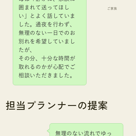
囲まれて送ってほし
ご家族
い」とよく話していま
した。通夜を行わず、
無理のない一日でのお
別れを希望していまし
たが、
その分、十分な時間が
取れるのかが心配でご
相談いただきました。
担当プランナーの提案
無理のない流れでゆっ