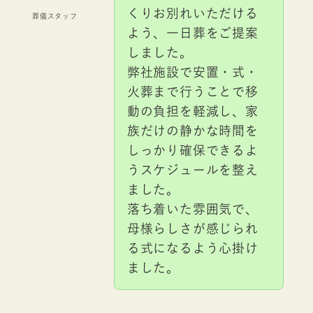
くりお別れいただける
葬儀スタッフ
よう、一日葬をご提案
しました。
弊社施設で安置・式・
火葬まで行うことで移
動の負担を軽減し、家
族だけの静かな時間を
しっかり確保できるよ
うスケジュールを整え
ました。
落ち着いた雰囲気で、
母様らしさが感じられ
る式になるよう心掛け
ました。