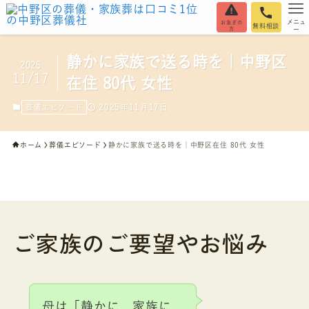
メニュ
お急ぎの
無料相談
方
ー
静かに家族で送る時を｜中野区
2025
11/17
在住 80代 女性
2025年11月17日
葬儀エピソード
ホーム
葬儀エピソード
静かに家族で送る時を｜中野区在住 80代 女性
ご家族のご要望やお悩み
母は「静かに、家族に